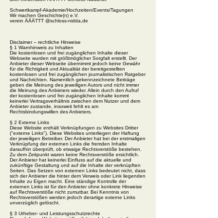
Schwertkampf-Akademie/Hochzeiten/Events/Tagungen
Wir machen Geschichte(n) e.V.
verein ÄÄÄTTT @schloss-nidda,de
Disclaimer – rechtliche Hinweise
§ 1 Warnhinweis zu Inhalten
Die kostenlosen und frei zugänglichen Inhalte dieser
Webseite wurden mit größtmöglicher Sorgfalt erstellt. Der
Anbieter dieser Webseite übernimmt jedoch keine Gewähr
für die Richtigkeit und Aktualität der bereitgestellten
kostenlosen und frei zugänglichen journalistischen Ratgeber
und Nachrichten. Namentlich gekennzeichnete Beiträge
geben die Meinung des jeweiligen Autors und nicht immer
die Meinung des Anbieters wieder. Allein durch den Aufruf
der kostenlosen und frei zugänglichen Inhalte kommt
keinerlei Vertragsverhältnis zwischen dem Nutzer und dem
Anbieter zustande, insoweit fehlt es am
Rechtsbindungswillen des Anbieters.
§ 2 Externe Links
Diese Website enthält Verknüpfungen zu Websites Dritter
("externe Links"). Diese Websites unterliegen der Haftung
der jeweiligen Betreiber. Der Anbieter hat bei der erstmaligen
Verknüpfung der externen Links die fremden Inhalte
daraufhin überprüft, ob etwaige Rechtsverstöße bestehen.
Zu dem Zeitpunkt waren keine Rechtsverstöße ersichtlich.
Der Anbieter hat keinerlei Einfluss auf die aktuelle und
zukünftige Gestaltung und auf die Inhalte der verknüpften
Seiten. Das Setzen von externen Links bedeutet nicht, dass
sich der Anbieter die hinter dem Verweis oder Link liegenden
Inhalte zu Eigen macht. Eine ständige Kontrolle der
externen Links ist für den Anbieter ohne konkrete Hinweise
auf Rechtsverstöße nicht zumutbar. Bei Kenntnis von
Rechtsverstößen werden jedoch derartige externe Links
unverzüglich gelöscht.
§ 3 Urheber- und Leistungsschutzrechte