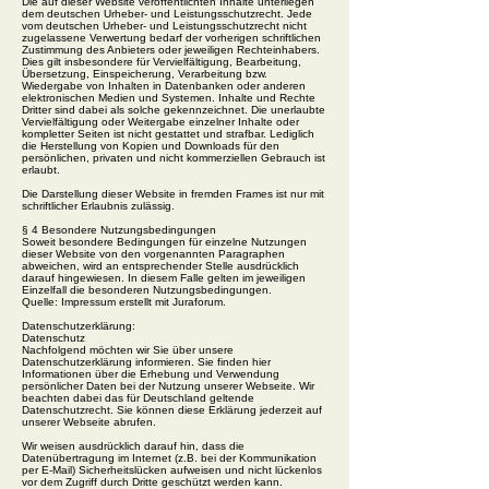
Die auf dieser Website veröffentlichten Inhalte unterliegen
dem deutschen Urheber- und Leistungsschutzrecht. Jede
vom deutschen Urheber- und Leistungsschutzrecht nicht
zugelassene Verwertung bedarf der vorherigen schriftlichen
Zustimmung des Anbieters oder jeweiligen Rechteinhabers.
Dies gilt insbesondere für Vervielfältigung, Bearbeitung,
Übersetzung, Einspeicherung, Verarbeitung bzw.
Wiedergabe von Inhalten in Datenbanken oder anderen
elektronischen Medien und Systemen. Inhalte und Rechte
Dritter sind dabei als solche gekennzeichnet. Die unerlaubte
Vervielfältigung oder Weitergabe einzelner Inhalte oder
kompletter Seiten ist nicht gestattet und strafbar. Lediglich
die Herstellung von Kopien und Downloads für den
persönlichen, privaten und nicht kommerziellen Gebrauch ist
erlaubt.
Die Darstellung dieser Website in fremden Frames ist nur mit
schriftlicher Erlaubnis zulässig.
§ 4 Besondere Nutzungsbedingungen
Soweit besondere Bedingungen für einzelne Nutzungen
dieser Website von den vorgenannten Paragraphen
abweichen, wird an entsprechender Stelle ausdrücklich
darauf hingewiesen. In diesem Falle gelten im jeweiligen
Einzelfall die besonderen Nutzungsbedingungen.
Quelle: Impressum erstellt mit Juraforum.
Datenschutzerklärung:
Datenschutz
Nachfolgend möchten wir Sie über unsere
Datenschutzerklärung informieren. Sie finden hier
Informationen über die Erhebung und Verwendung
persönlicher Daten bei der Nutzung unserer Webseite. Wir
beachten dabei das für Deutschland geltende
Datenschutzrecht. Sie können diese Erklärung jederzeit auf
unserer Webseite abrufen.
Wir weisen ausdrücklich darauf hin, dass die
Datenübertragung im Internet (z.B. bei der Kommunikation
per E-Mail) Sicherheitslücken aufweisen und nicht lückenlos
vor dem Zugriff durch Dritte geschützt werden kann.