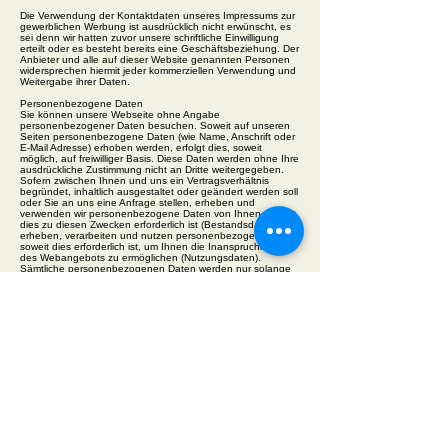
Die Verwendung der Kontaktdaten unseres Impressums zur
gewerblichen Werbung ist ausdrücklich nicht erwünscht, es
sei denn wir hatten zuvor unsere schriftliche Einwilligung
erteilt oder es besteht bereits eine Geschäftsbeziehung. Der
Anbieter und alle auf dieser Website genannten Personen
widersprechen hiermit jeder kommerziellen Verwendung und
Weitergabe ihrer Daten.
Personenbezogene Daten
Sie können unsere Webseite ohne Angabe
personenbezogener Daten besuchen. Soweit auf unseren
Seiten personenbezogene Daten (wie Name, Anschrift oder
E-Mail Adresse) erhoben werden, erfolgt dies, soweit
möglich, auf freiwilliger Basis. Diese Daten werden ohne Ihre
ausdrückliche Zustimmung nicht an Dritte weitergegeben.
Sofern zwischen Ihnen und uns ein Vertragsverhältnis
begründet, inhaltlich ausgestaltet oder geändert werden soll
oder Sie an uns eine Anfrage stellen, erheben und
verwenden wir personenbezogene Daten von Ihnen, soweit
dies zu diesen Zwecken erforderlich ist (Bestandsdaten). Wir
erheben, verarbeiten und nutzen personenbezogene Daten
soweit dies erforderlich ist, um Ihnen die Inanspruchnahme
des Webangebots zu ermöglichen (Nutzungsdaten).
Sämtliche personenbezogenen Daten werden nur solange
gespeichert wie dies für den genannten Zweck (Bearbeitung
Ihrer Anfrage oder Abwicklung eines Vertrags) erforderlich ist.
Hierbei werden steuer- und handelsrechtliche
Aufbewahrungsfristen berücksichtigt. Auf Anordnung der
zuständigen Stellen dürfen wir im Einzelfall Auskunft über
diese Daten (Bestandsdaten) erteilen, soweit dies für
Zwecke der Strafverfolgung, zur Gefahrenabwehr, zur
Erfüllung der gesetzlichen Aufgaben der
Verfassungsschutzbehörden oder des Militärischen
Abschirmdienstes oder zur Durchsetzung der Rechte am
geistigen Eigentum erforderlich ist.
Datenschutzerklärung für das Facebook-Plugin („Gefällt mir“)
Diese Webseite nutzt Plugins des Anbieters Facebook.com,
welche durch das Unternehmen Facebook Inc., 1601 S.
California Avenue, Palo Alto, CA 94304 in den USA
bereitgestellt werden. Nutzer unserer Webseite, auf der das